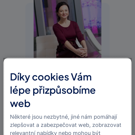
Díky cookies Vám
Monika Kalivodová
lépe přizpůsobíme
Předsedkyně správní rady Nadace
web
Senior manažerka divize Risk Management
zodpovědná za oblast vymáhání pohledávek Skupiny
Některé jsou nezbytné, jiné nám pomáhají
MONETA a členka dozorčí rady MONETA Money Bank.
zlepšovat a zabezpečovat web, zobrazovat
Specializuje se na řízení rizik, a to zejména v oblasti
relevantní nabídky nebo mohou být