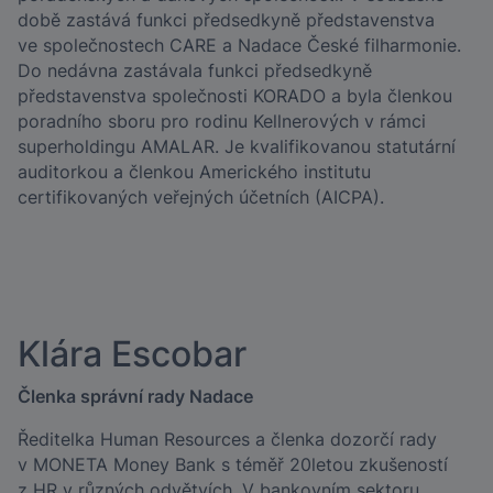
době zastává funkci předsedkyně představenstva
ve společnostech CARE a Nadace České filharmonie.
Do nedávna zastávala funkci předsedkyně
představenstva společnosti KORADO a byla členkou
poradního sboru pro rodinu Kellnerových v rámci
superholdingu AMALAR. Je kvalifikovanou statutární
auditorkou a členkou Amerického institutu
certifikovaných veřejných účetních (AICPA).
Klára Escobar
Členka správní rady Nadace
Ředitelka Human Resources a členka dozorčí rady
v MONETA Money Bank s téměř 20letou zkušeností
z HR v různých odvětvích. V bankovním sektoru