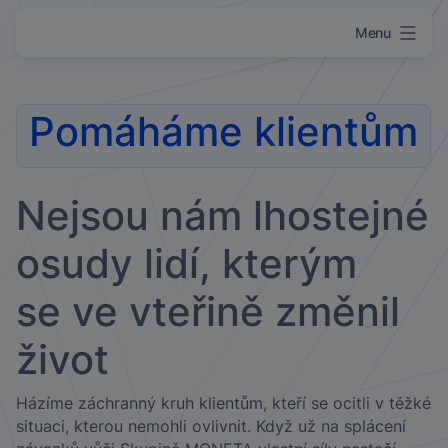
Menu
Přejít k obsahu
Pomáháme klientům
Nejsou nám lhostejné
osudy lidí, kterým
se ve vteřině změnil
život
Házíme záchranný kruh klientům, kteří se ocitli v těžké
situaci, kterou nemohli ovlivnit. Když už na splácení