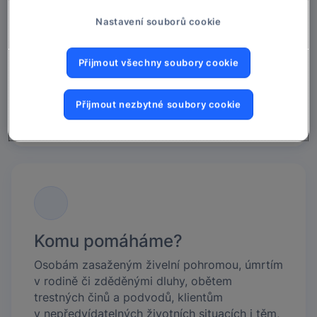
Klient s finančním závazkem u kterékoliv
Nastavení souborů cookie
ze společností Skupiny MONETA (MONETA
Money Bank, MONETA Leasing, MONETA Auto
a MONETA Stavební Spořitelna). Požádat
Přijmout všechny soubory cookie
může také zákonný zástupce, poručník,
opatrovník klienta nebo jeho právní zástupce.
Přijmout nezbytné soubory cookie
Komu pomáháme?
Osobám zasaženým živelní pohromou, úmrtím
v rodině či zděděnými dluhy, obětem
trestných činů a podvodů, klientům
v nepředvídatelných životních situacích i těm,