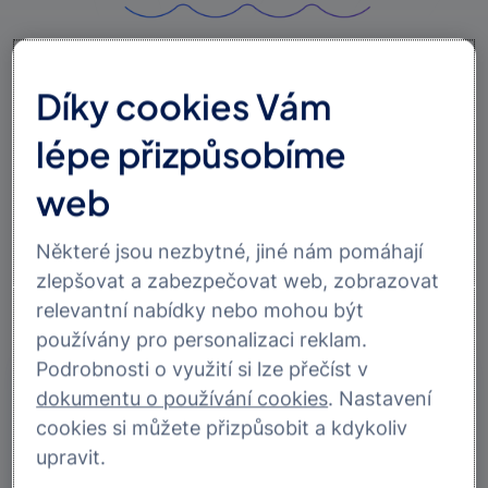
Díky cookies Vám
lépe přizpůsobíme
Pomáháme klientům ve
web
finanční nouzi
Odpouštíme dluhy klientům, kteří se ocitli v nelehké
Některé jsou nezbytné, jiné nám pomáhají
životní situaci a v důsledku toho nejsou schopni
zlepšovat a zabezpečovat web, zobrazovat
dostát svým finančním závazkům.
relevantní nabídky nebo mohou být
používány pro personalizaci reklam.
Podrobnosti o využití si lze přečíst v
dokumentu o používání cookies
. Nastavení
cookies si můžete přizpůsobit a kdykoliv
upravit.
Kdo může požádát o pomoc?