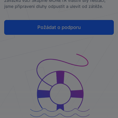
závazků vůči Skupině MONETA vlastní síly nestačí,
jsme připraveni dluhy odpustit a ulevit od zátěže.
Požádat o podporu