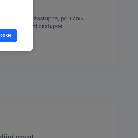
a
ůže zákonný zástupce, poručník,
ebo jeho právní zástupce.
cookie
ijní grant