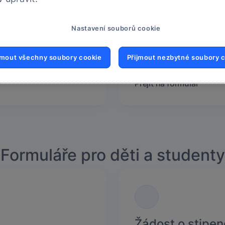
Zastupuji klient
a máte finanční
Požádat za klienta m
Nastavení souborů cookie
upiny MONETA.
opatrovník klienta n
jmout všechny soubory cookie
Přijmout nezbytné soubory 
Přejít na formulář
Formuláře pro děti a studenty
Žádost o stipend