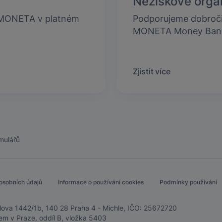
Neziskové orga
y MONETA v platném
Podporujeme dobroči
MONETA Money Ban
Zjistit více
mulářů
osobních údajů
Informace o používání cookies
Podmínky používání
ova 1442/1b, 140 28 Praha 4 - Michle, IČO: 25672720
m v Praze, oddíl B, vložka 5403