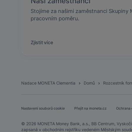
Naši zaměstnanci
Stojíme za našimi zaměstnanci Skupin
pracovním poměru.
Zjistit více
Patička
Nadace MONETA Clementia
Domů
Rozcestník for
Nastavení souborů cookie
Přejít na moneta.cz
Ochrana 
© 2026 MONETA Money Bank, a.s., BB Centrum, Vyskočil
zapsaná v obchodním rejstříku vedeném Městským soude