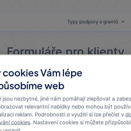
Typy podpory a grantů
Formuláře pro klienty
it dluhy klientům, kteří se ne vlastní vinou dostali d
y cookies Vám lépe
u schopni splnit své finanční závazky vůči Skupině
způsobíme web
 jsou nezbytné, jiné nám pomáhají zlepšovat a zabe
brazovat relevantní nabídky nebo mohou být použív
lizaci reklam. Podrobnosti o využití si lze přečíst v
d
vání cookies
. Nastavení cookies si můžete přizpůsobi
v upravit.