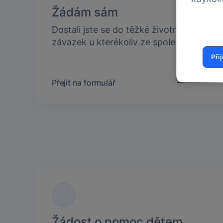
Žádám sám
Dostali jste se do těžké životní situace 
závazek u kterékoliv ze společností Sk
Při
Přejít na formulář
Žádost o pomoc dětem